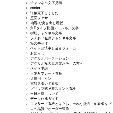
チャンネル文字見積
conform
送信完了しました
壁面ファサード
袖看板/突き出し看板
角Rタイプ樹脂チャンネル文字
樹脂チャンネル文字
フチあり金属チャンネル文字
箱文字制作
ペイド決済申し込みフォーム
お知らせ
アクリルパーテーション
アクリル板大量注文お考えの方へ
ペイド申請
不動産プレート看板
店舗用サイン
電飾スタンド看板
グリップ式 A型スタンド看板
当日出荷について
データ作成ガイド
ファサード看板とは？おしゃれな壁面・袖看板をプ
ロの品質でオーダー製作