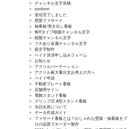
チャンネル文字見積
conform
送信完了しました
壁面ファサード
袖看板/突き出し看板
角Rタイプ樹脂チャンネル文字
樹脂チャンネル文字
フチあり金属チャンネル文字
箱文字制作
ペイド決済申し込みフォーム
お知らせ
アクリルパーテーション
アクリル板大量注文お考えの方へ
ペイド申請
不動産プレート看板
店舗用サイン
電飾スタンド看板
グリップ式 A型スタンド看板
当日出荷について
データ作成ガイド
ファサード看板とは？おしゃれな壁面・袖看板をプ
ロの品質でオーダー製作