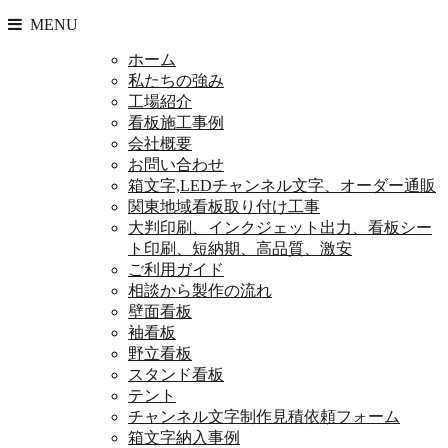
MENU
ホーム
私たちの強み
工場紹介
看板施工事例
会社概要
お問い合わせ
箱文字,LEDチャンネル文字、オーダー通販
関東地域看板取り付け工事
大判印刷、インクジェット出力、看板シー
ト印刷、短納期、高品質、激安
ご利用ガイド
相談から製作の流れ
壁面看板
袖看板
野立看板
スタンド看板
テント
チャンネル文字制作見積依頼フォーム
箱文字納入事例