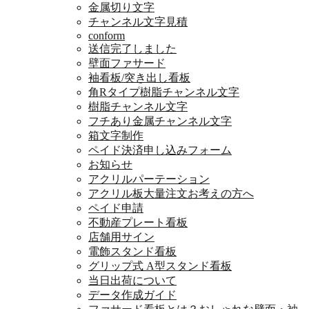
金属切り文字
チャンネル文字見積
conform
送信完了しました
壁面ファサード
袖看板/突き出し看板
角Rタイプ樹脂チャンネル文字
樹脂チャンネル文字
フチあり金属チャンネル文字
箱文字制作
ペイド決済申し込みフォーム
お知らせ
アクリルパーテーション
アクリル板大量注文お考えの方へ
ペイド申請
不動産プレート看板
店舗用サイン
電飾スタンド看板
グリップ式 A型スタンド看板
当日出荷について
データ作成ガイド