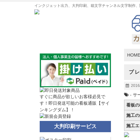
インクジェット出力、大判印刷、箱文字チャンネル文字制作、
HOM
プ
2016
-
サ
すぐに商品が欲しいお客様必見で
す！即日発送可能の看板通販【サイ
看板の
ンキングダム】！
施工の
施工エ
大判印刷サービス