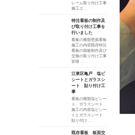
レーム取り付け工事
施工エ …
特注看板の制作及
び取り付け工事を
行いました
看板の種類壁面看板
施工の内容既存特注
看板の面板制作及び
交換の取り付け工事
皆様 …
江東区亀戸 塩ビ
シートとガラスシ
ート 貼り付け工
事
看板の種類塩ビシー
ト、ガラスシート
施工の内容塩ビシー
トとガラスシート
貼り付け …
既存看板 板面交