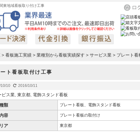
関東地域看板取り付け工事
E
>
看板施工実績
>
業種別から看板実績探す
>
サービス業
>
プレート看
レート看板取付け工事
/10/10
2016/10/11
ービス業
,
東京都
,
電飾スタンド看板
種類
プレート看板、電飾スタンド看板
内容
プレート看板の取付け
リア
東京都