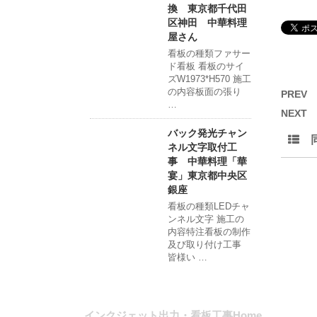
換 東京都千代田
区神田 中華料理
屋さん
看板の種類ファサー
ド看板 看板のサイ
ズW1973*H570 施工
の内容板面の張り
PREV
…
NEXT
バック発光チャン
同
ネル文字取付工
事 中華料理「華
宴」東京都中央区
銀座
看板の種類LEDチャ
ンネル文字 施工の
内容特注看板の制作
及び取り付け工事
皆様い …
インクジェット出力・看板工事Home