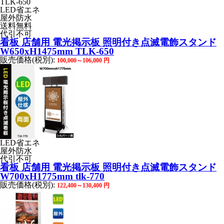
LED省エネ
屋外防水
送料無料
代引不可
看板 店舗用 電光掲示板 照明付き点滅電飾スタンド
W650xH1475mm TLK-650
販売価格(税別):
100,000～106,000
円
LED省エネ
屋外防水
代引不可
看板 店舗用 電光掲示板 照明付き点滅電飾スタンド
W700xH1775mm tlk-770
販売価格(税別):
122,400～130,400
円