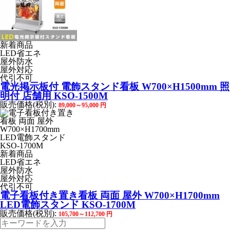
新着商品
LED省エネ
屋外防水
屋外対応
代引不可
電光掲示板付 電飾スタンド看板 W700×H1500mm 照
明付 店舗用 KSO-1500M
販売価格(税別):
89,000～95,000
円
新着商品
LED省エネ
屋外防水
屋外対応
代引不可
電子看板付き置き看板 両面 屋外 W700×H1700mm
LED電飾スタンド KSO-1700M
販売価格(税別):
105,700～112,700
円