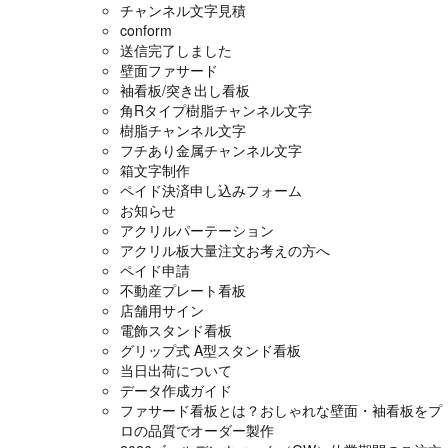
チャンネル文字見積
conform
送信完了しました
壁面ファサード
袖看板/突き出し看板
角Rタイプ樹脂チャンネル文字
樹脂チャンネル文字
フチあり金属チャンネル文字
箱文字制作
ペイド決済申し込みフォーム
お知らせ
アクリルパーテーション
アクリル板大量注文お考えの方へ
ペイド申請
不動産プレート看板
店舗用サイン
電飾スタンド看板
グリップ式 A型スタンド看板
当日出荷について
データ作成ガイド
ファサード看板とは？おしゃれな壁面・袖看板をプ
ロの品質でオーダー製作