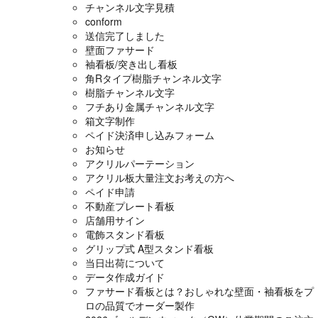
チャンネル文字見積
conform
送信完了しました
壁面ファサード
袖看板/突き出し看板
角Rタイプ樹脂チャンネル文字
樹脂チャンネル文字
フチあり金属チャンネル文字
箱文字制作
ペイド決済申し込みフォーム
お知らせ
アクリルパーテーション
アクリル板大量注文お考えの方へ
ペイド申請
不動産プレート看板
店舗用サイン
電飾スタンド看板
グリップ式 A型スタンド看板
当日出荷について
データ作成ガイド
ファサード看板とは？おしゃれな壁面・袖看板をプ
ロの品質でオーダー製作