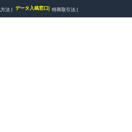
デ
ー
タ
入
稿
窓
口
|
方法 |
特商取引法 |